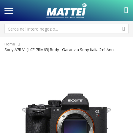
Home
Sony A7R VI (ILCE-7RM6B) Body - Garanzia Sony Italia 2+1 Anni
Vai
Va
alla
all
fine
de
della
ga
galleria
di
di
im
immagini