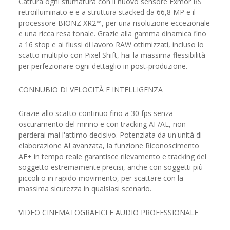
Cattura ogni sfumatura con il nuovo sensore Exmor RS
retroilluminato e e a struttura stacked da 66,8 MP e il
processore BIONZ XR2™, per una risoluzione eccezionale
e una ricca resa tonale. Grazie alla gamma dinamica fino
a 16 stop e ai flussi di lavoro RAW ottimizzati, incluso lo
scatto multiplo con Pixel Shift, hai la massima flessibilità
per perfezionare ogni dettaglio in post‑produzione.
CONNUBIO DI VELOCITÀ E INTELLIGENZA
Grazie allo scatto continuo fino a 30 fps senza
oscuramento del mirino e con tracking AF/AE, non
perderai mai l'attimo decisivo. Potenziata da un'unità di
elaborazione AI avanzata, la funzione Riconoscimento
AF+ in tempo reale garantisce rilevamento e tracking del
soggetto estremamente precisi, anche con soggetti più
piccoli o in rapido movimento, per scattare con la
massima sicurezza in qualsiasi scenario.
VIDEO CINEMATOGRAFICI E AUDIO PROFESSIONALE