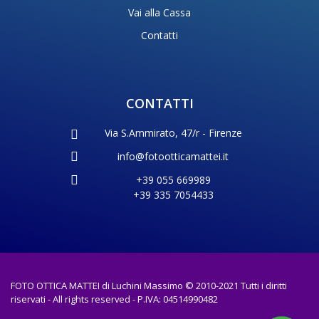
Vai alla Cassa
Contatti
CONTATTI
Via S.Ammirato, 47/r - Firenze
info@fotootticamattei.it
+39 055 669989
+39 335 7054433
FOTO OTTICA MATTEI di Luchini Massimo © 2010-2021 Tutti i diritti
riservati - All rights reserved - P.IVA: 04514990482