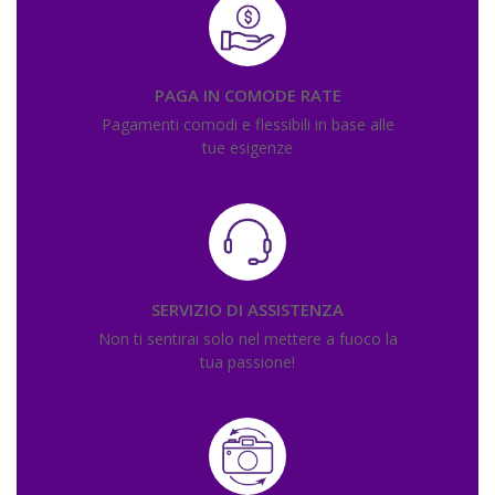
PAGA IN COMODE RATE
Pagamenti comodi e flessibili in base alle
tue esigenze
SERVIZIO DI ASSISTENZA
Non ti sentirai solo nel mettere a fuoco la
tua passione!