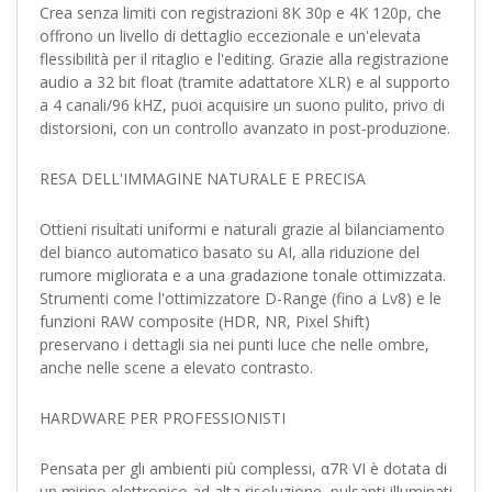
Crea senza limiti con registrazioni 8K 30p e 4K 120p, che
offrono un livello di dettaglio eccezionale e un'elevata
flessibilità per il ritaglio e l'editing. Grazie alla registrazione
audio a 32 bit float (tramite adattatore XLR) e al supporto
a 4 canali/96 kHZ, puoi acquisire un suono pulito, privo di
distorsioni, con un controllo avanzato in post‑produzione.
RESA DELL'IMMAGINE NATURALE E PRECISA
Ottieni risultati uniformi e naturali grazie al bilanciamento
del bianco automatico basato su AI, alla riduzione del
rumore migliorata e a una gradazione tonale ottimizzata.
Strumenti come l'ottimizzatore D-Range (fino a Lv8) e le
funzioni RAW composite (HDR, NR, Pixel Shift)
preservano i dettagli sia nei punti luce che nelle ombre,
anche nelle scene a elevato contrasto.
HARDWARE PER PROFESSIONISTI
Pensata per gli ambienti più complessi, α7R VI è dotata di
un mirino elettronico ad alta risoluzione, pulsanti illuminati