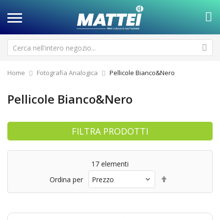
Home
Fotografia Analogica
Pellicole Bianco&Nero
Pellicole Bianco&Nero
FILTRA PRODOTTI
17
elementi
Imposta
Ordina per
la
direzione
decrescente