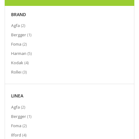
BRAND
elementi
Agfa
2
elemento
Bergger
1
elementi
Foma
2
elementi
Harman
5
elementi
Kodak
4
elementi
Rollei
3
LINEA
elementi
Agfa
2
elemento
Bergger
1
elementi
Foma
2
elementi
Ilford
4