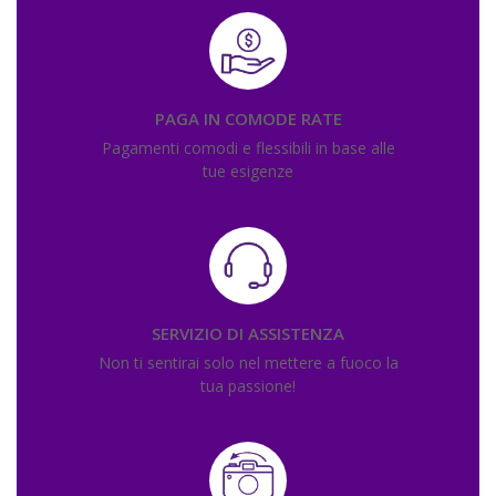
PAGA IN COMODE RATE
Pagamenti comodi e flessibili in base alle
tue esigenze
SERVIZIO DI ASSISTENZA
Non ti sentirai solo nel mettere a fuoco la
tua passione!