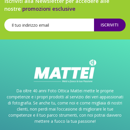
Iscriviti alla Newsletter per accedere alle
nostre
promozioni esclusive
ISCRIVITI
Da oltre 40 anni Foto Ottica Mattei mette le proprie
competenze e i propri prodotti al servizio dei veri appassionati
di fotografia. Se anche tu, come noi e come migliaia di nostri
clienti, non perdi mai l’occasione di migliorare le tue
competenze e il tuo parco strumenti, con noi potrai davvero
mettere a fuoco la tua passione!