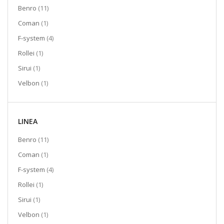
elementi
Benro
11
elemento
Coman
1
elementi
F-system
4
elemento
Rollei
1
elemento
Sirui
1
elemento
Velbon
1
LINEA
elementi
Benro
11
elemento
Coman
1
elementi
F-system
4
elemento
Rollei
1
elemento
Sirui
1
elemento
Velbon
1