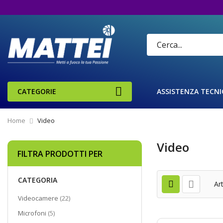
CATEGORIE
ASSISTENZA TECNI
Home
Video
Video
FILTRA PRODOTTI PER
CATEGORIA
Art
elementi
Videocamere
22
elementi
Microfoni
5