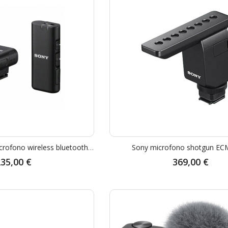
Sony ECM-W2BT microfono wireless bluetooth - Garanzia Sony 2 Anni
Sony microfono shotgun E
35,00 €
369,00 €