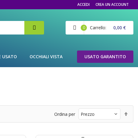
ACCEDI
CREA UN ACCOUNT
Carrello
0,00 €
0
E USATO
OCCHIALI VISTA
USATO GARANTITO
Imp
Ordina per
la
dir
dec