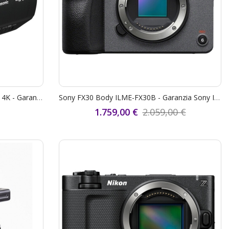
Panasonic Videocamera HC-X1200E 4K - Garanzia Fowa 4 Anni
Sony FX30 Body ILME-FX30B - Garanzia Sony Italia 2+1 Anni - "STUDENT CASHBACK € 250,00" - "SCONTO CASSA SONY € 300,00"
1.759,00 €
2.059,00 €