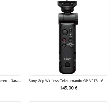
Sony ECM-LV1 microfono lavalier stereo - Garanzia Sony 2 Anni
Sony Grip Wireless Telecomando GP-VPT3 - Garanzia Sony Italia 2 Anni
145,00 €