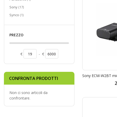
elementi
Sony
17
elemento
Synco
1
PREZZO
€
-
€
CONFRONTA PRODOTTI
2
Non ci sono articoli da
confrontare.