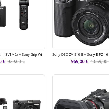
Sony DSC ZV-1 Mark II (ZV1M2) + Sony Grip Wireless Telecomando GP-VPT3 - Garanzia Sony Italia 2+1 Anni - "STUDENT CASHBACK € 100,00" - "SCONTO CASSA SONY € 100,00"
0 €
929,00 €
969,00 €
1.069,00 