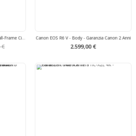
Sony FX2 (ILME-FX2) Telecamera Full-Frame Cinema Line - Garanzia Sony Italia 2+1 Anni - "SCONTO CASSA SONY € 300,00" - "STUDENT CASHBACK € 300,00"
Canon EOS R6 V - Body - Garanzia Canon 2 Anni
 €
2.599,00 €