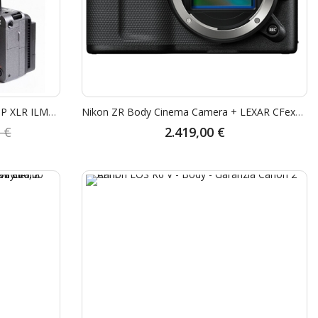
SONY ALPHA CINEMA FX30 KIT GRIP XLR ILMEFX30 - Garanzia Sony Italia 2+1 Anni - "STUDENT CASHBACK € 300,00" - "SCONTO CASSA SONY € 300,00"
Nikon ZR Body Cinema Camera + LEXAR CFexpress 256GB - GARANZIA NITAL 4 ANNI
 €
2.419,00 €