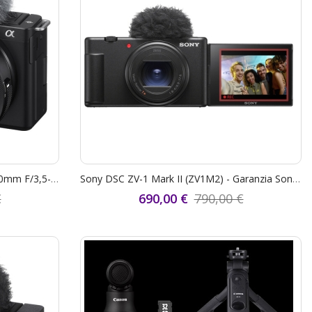
Sony DSC ZV-E10 + Sony E PZ 16-50mm F/3,5-5,6 OSS II - Garanzia Sony Italia 2+1 Anni - "SCONTO CASSA SONY € 100,00"
Sony DSC ZV-1 Mark II (ZV1M2) - Garanzia Sony Italia 2+1 Anni - "STUDENT CASHBACK € 100,00" - "SCONTO CASSA SONY € 100,00"
€
690,00 €
790,00 €