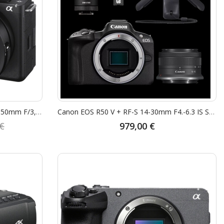
Sony DSC ZV-E10 II + Sony E PZ 16-50mm F/3,5-5,6 OSS II - Garanzia Sony Italia 2+1 Anni - "STUDENT CASHBACK € 100,00" - "SCONTO CASSA SONY € 100,00"
Canon EOS R50 V + RF-S 14-30mm F4.-6.3 IS STM PZ CREATOR KIT - Garanzia Canon 2 Anni
€
979,00 €