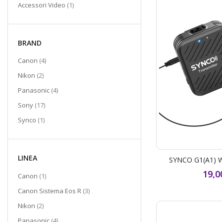
elemento
Accessori Video
1
BRAND
elementi
Canon
4
elementi
Nikon
2
elementi
Panasonic
4
elementi
Sony
17
elemento
Synco
1
LINEA
SYNCO G1(A1) Wi
19,0
elemento
Canon
1
elementi
Canon Sistema Eos R
3
elementi
Nikon
2
elementi
Panasonic
4