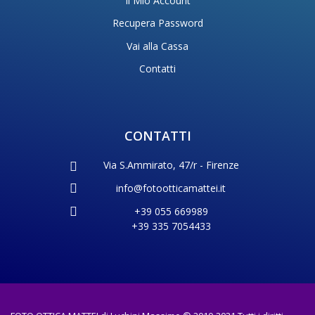
Il Mio Account
Recupera Password
Vai alla Cassa
Contatti
CONTATTI
Via S.Ammirato, 47/r - Firenze
info@fotootticamattei.it
+39 055 669989
+39 335 7054433