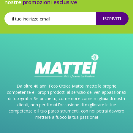
nostre
promozioni esclusive
ISCRIVITI
Da oltre 40 anni Foto Ottica Mattei mette le proprie
competenze e i propri prodotti al servizio dei veri appassionati
di fotografia. Se anche tu, come noi e come migliaia di nostri
clienti, non perdi mai l’occasione di migliorare le tue
competenze e il tuo parco strumenti, con noi potrai davvero
mettere a fuoco la tua passione!