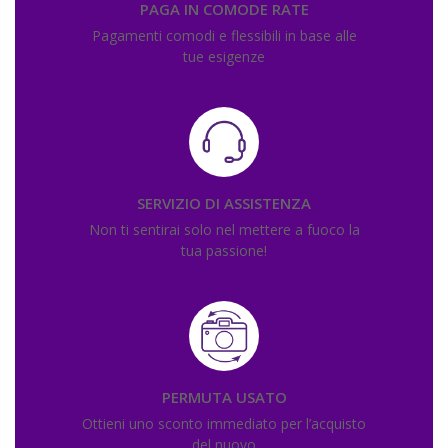
PAGA IN COMODE RATE
Pagamenti comodi e flessibili in base alle
tue esigenze
SERVIZIO DI ASSISTENZA
Non ti sentirai solo nel mettere a fuoco la
tua passione!
PERMUTA USATO
Ottieni uno sconto immediato per l’acquisto
del nuovo