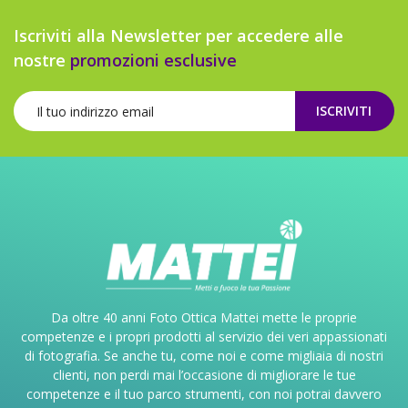
Iscriviti alla Newsletter per accedere alle
nostre
promozioni esclusive
ISCRIVITI
Da oltre 40 anni Foto Ottica Mattei mette le proprie
competenze e i propri prodotti al servizio dei veri appassionati
di fotografia. Se anche tu, come noi e come migliaia di nostri
clienti, non perdi mai l’occasione di migliorare le tue
competenze e il tuo parco strumenti, con noi potrai davvero