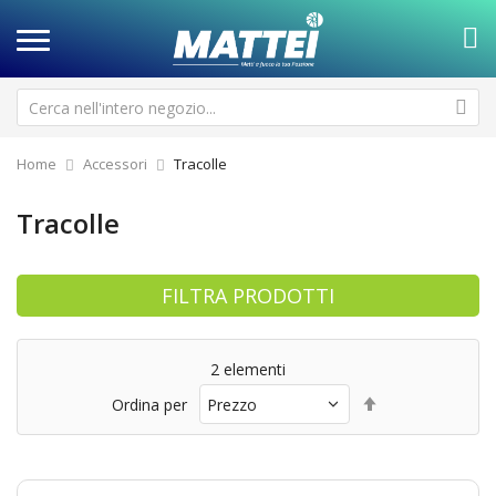
Home
Accessori
Tracolle
Tracolle
FILTRA PRODOTTI
2
elementi
Imposta
Ordina per
la
direzione
decrescente