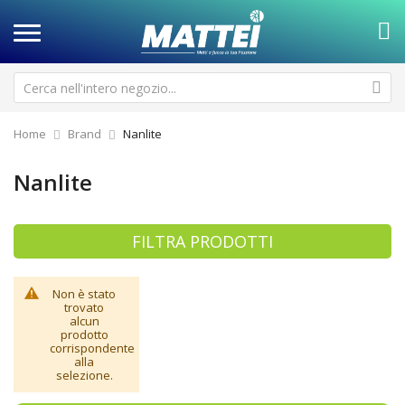
Home
Brand
Nanlite
Nanlite
FILTRA PRODOTTI
Non è stato
trovato
alcun
prodotto
corrispondente
alla
selezione.