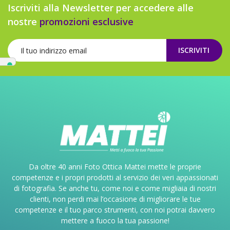
Iscriviti alla Newsletter per accedere alle
nostre
promozioni esclusive
ISCRIVITI
Da oltre 40 anni Foto Ottica Mattei mette le proprie
competenze e i propri prodotti al servizio dei veri appassionati
di fotografia. Se anche tu, come noi e come migliaia di nostri
clienti, non perdi mai l’occasione di migliorare le tue
competenze e il tuo parco strumenti, con noi potrai davvero
mettere a fuoco la tua passione!