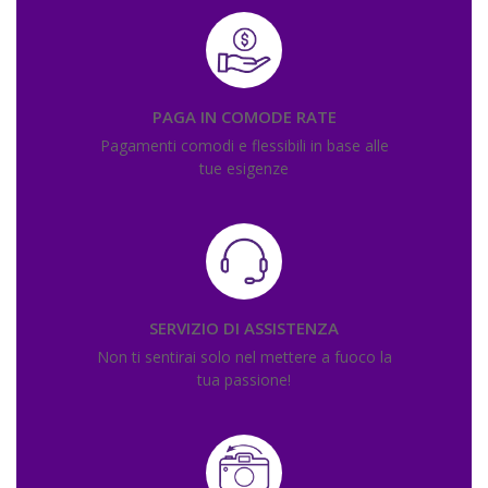
PAGA IN COMODE RATE
Pagamenti comodi e flessibili in base alle
tue esigenze
SERVIZIO DI ASSISTENZA
Non ti sentirai solo nel mettere a fuoco la
tua passione!