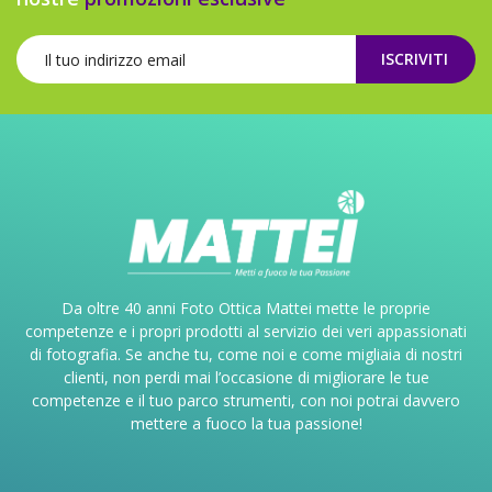
ISCRIVITI
Da oltre 40 anni Foto Ottica Mattei mette le proprie
competenze e i propri prodotti al servizio dei veri appassionati
di fotografia. Se anche tu, come noi e come migliaia di nostri
clienti, non perdi mai l’occasione di migliorare le tue
competenze e il tuo parco strumenti, con noi potrai davvero
mettere a fuoco la tua passione!