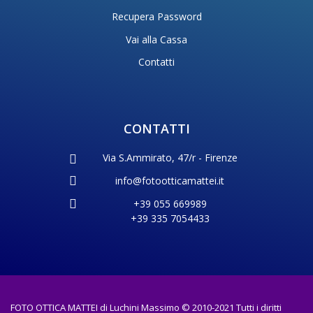
Recupera Password
Vai alla Cassa
Contatti
CONTATTI
Via S.Ammirato, 47/r - Firenze
info@fotootticamattei.it
+39 055 669989
+39 335 7054433
FOTO OTTICA MATTEI di Luchini Massimo © 2010-2021 Tutti i diritti