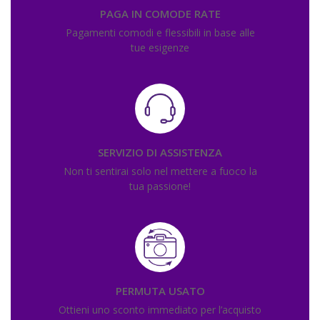
PAGA IN COMODE RATE
Pagamenti comodi e flessibili in base alle
tue esigenze
SERVIZIO DI ASSISTENZA
Non ti sentirai solo nel mettere a fuoco la
tua passione!
PERMUTA USATO
Ottieni uno sconto immediato per l’acquisto