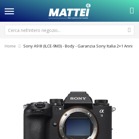
Home
Sony A9 III (ILCE-9M3) - Body - Garanzia Sony Italia 2+1 Anni
Vai
Va
alla
all
fine
de
della
ga
galleria
di
di
im
immagini