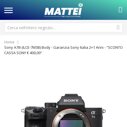
Home
Sony A7III (ILCE-7M3B) Body - Garanzia Sony Italia 2+1 Anni - "SCONTO
CASSA SONY € 400,00"
Vai
Va
alla
all
fine
de
della
ga
galleria
di
di
im
immagini