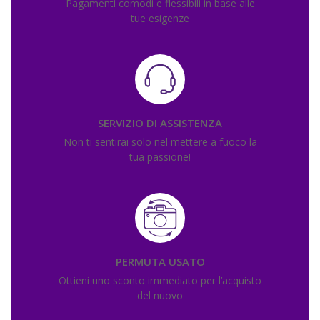
Pagamenti comodi e flessibili in base alle
tue esigenze
SERVIZIO DI ASSISTENZA
Non ti sentirai solo nel mettere a fuoco la
tua passione!
PERMUTA USATO
Ottieni uno sconto immediato per l’acquisto
del nuovo