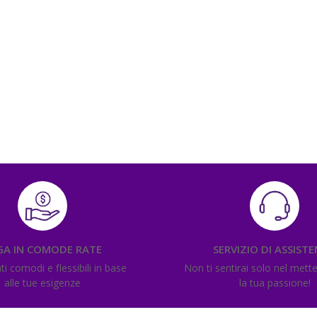
GA IN COMODE RATE
SERVIZIO DI ASSIST
 comodi e flessibili in base
Non ti sentirai solo nel mett
alle tue esigenze
la tua passione!