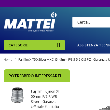
CATEGORIE
ASSISTENZA TECNI
Home
Fujifilm X-T50 Silver + XC 15-45mm F/3.5-5.6 OIS PZ - Garanzia Uff
Vai
POTREBBERO INTERESSARTI
alla
fine
della
Fujifilm Fujinon XF
galleria
50mm F/2 R WR -
di
Silver - Garanzia
immagini
Ufficiale Fuji Italia