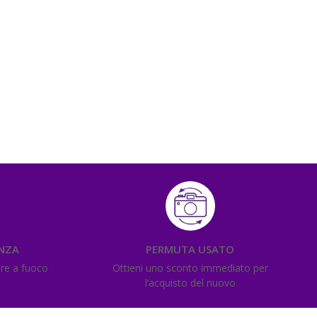
ENZA
PERMUTA USATO
ere a fuoco
Ottieni uno sconto immediato per
l’acquisto del nuovo