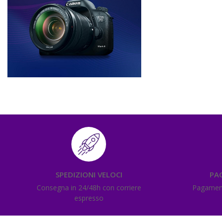
SPEDIZIONI VELOCI
PA
Consegna in 24/48h con corriere
Pagamenti
espresso