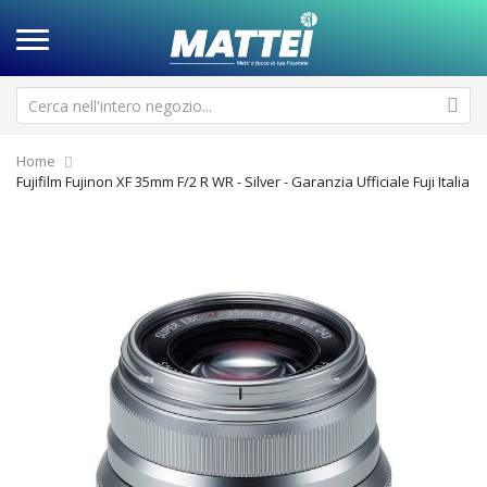
Home
Fujifilm Fujinon XF 35mm F/2 R WR - Silver - Garanzia Ufficiale Fuji Italia
Vai
Va
alla
all
fine
de
della
ga
galleria
di
di
im
immagini