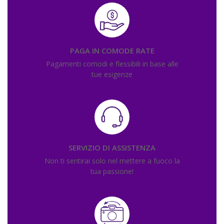
PAGA IN COMODE RATE
Pagamenti comodi e flessibili in base alle
tue esigenze
SERVIZIO DI ASSISTENZA
Non ti sentirai solo nel mettere a fuoco la
tua passione!