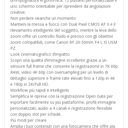
un’impugnatura ergonomica, 12 pulsanti personalizzabili e
uno schermo orientabile per riprendere da angolazioni
creative.
Non perdere neanche un momento
Mantieni la messa a fuoco con Dual Pixel CMOS AF II e il
rilevamento intelligente del soggetto, mentre la leva dello
zoom offre un controllo fluido e preciso con gli obiettivi
zoom compatibili, come Canon RF 20-50mm F4 L IS USM
PZ.
Look cinematografico d’impatto
Scopri una qualità d’immagine eccellente grazie a un
sensore full frame che consente la registrazione in 7K 60p
RAW, video 4K 60p con oversampling per un livello di
dettaglio superiore e frame rate elevati fino a 120p in 4K
e 180p in 2K/Full HD.
Workflow più rapidi e intelligenti
Semplifica le riprese con la registrazione Open Gate per
esportare facilmente su più piattaforme, profili immagine
personalizzati, audio a 4 canali e registrazione flessibile
con doppio slot per schede.
Più modi per creare
Amplia i tuoi contenuti con una fotocamera che offre più