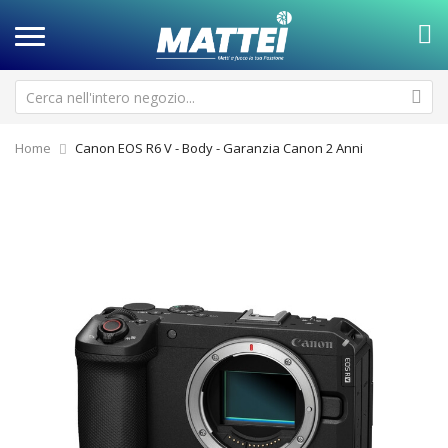
Home
Canon EOS R6 V - Body - Garanzia Canon 2 Anni
Vai
Va
alla
all
fine
de
della
ga
galleria
di
di
im
immagini