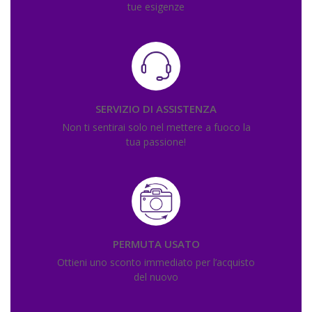
tue esigenze
SERVIZIO DI ASSISTENZA
Non ti sentirai solo nel mettere a fuoco la
tua passione!
PERMUTA USATO
Ottieni uno sconto immediato per l’acquisto
del nuovo