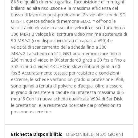
8K3 di qualità cinematografica, l’acquisizione di immagini
brillanti ad alta risoluzione e la massima efficienza del
flusso di lavoro in post-produzione. Grazie alle schede SD
UHS-II, queste schede di memoria SDXC™ offrono le
velocità più elevate in assoluto: velocità di scrittura fino a
300 MB/s,2 velocità di scrittura video minima sostenuta di
90 MB/s2 (con dispositivi dotati di capacità V90)4 e
velocità di scaricamento della scheda fino a 300
MB/s.2 La scheda da 512 GB1 può memorizzare fino a
286 minuti di video in 8K standard3 girati a 30 fps e fino a
352 minuti di video 4K UHD in slow motion3 girati a 60
fps.5 Accuratamente testate per resistere a condizioni
estreme, le schede vantano un grado di protezione IP68,
sono quindi a tenuta di polvere e d’acqua, oltre a essere
in grado di resistere a cadute da un’altezza massima di 6
metri.6 Con la nuova scheda qualificata V904 di SanDisk,
le prestazioni e la resistenza ricercate dai professionisti
possono essere tue.
Maggiori
DISPONIBILE IN 2/5 GIORNI