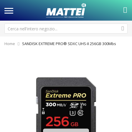
Home
SANDISK EXTREME PRO® SDXC UHS-II 256GB 300Mbs
Vai
Va
alla
all
fine
de
della
ga
galleria
di
di
im
immagini