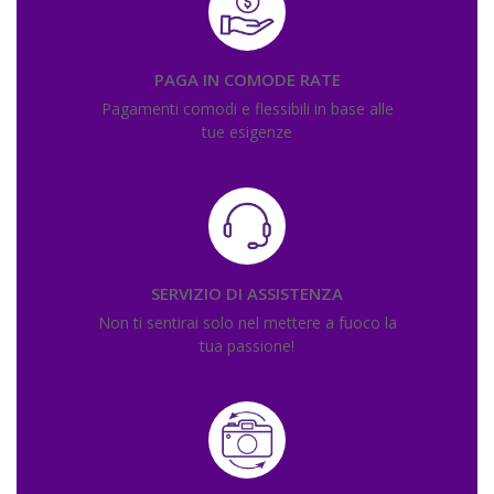
PAGA IN COMODE RATE
Pagamenti comodi e flessibili in base alle
tue esigenze
SERVIZIO DI ASSISTENZA
Non ti sentirai solo nel mettere a fuoco la
tua passione!