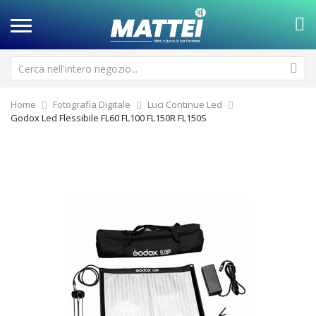
Home
Fotografia Digitale
Luci Continue Led
Godox Led Flessibile FL60 FL100 FL150R FL150S
Vai
Va
alla
all
fine
de
della
ga
galleria
di
di
im
immagini