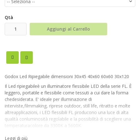
Qtà
Aggiungi al Carrello
Godox Led Ripiegabile dimensioni 30x45 40x60 60x60 30x120
Il Led ripiegabileè un illuminatore flessibile LED della serie FL. È
leggero, portatile e flessibile come tessuti a cui dare la forma
chedesiderata. E' ideale per illuminazione di
interviste,filmmaking, riprese outdoor, still life, ritratto e molte
altreapplicazioni, i LED flessibili FL producono una luce di alta
qualità conluminosità regolabile e la possibilità di scegliere una
temperaturacolore da 3300K a 5600K.
Leggi di più