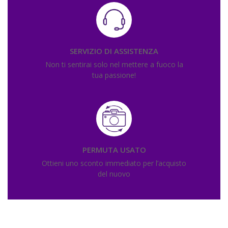
SERVIZIO DI ASSISTENZA
Non ti sentirai solo nel mettere a fuoco la
tua passione!
PERMUTA USATO
Ottieni uno sconto immediato per l’acquisto
del nuovo