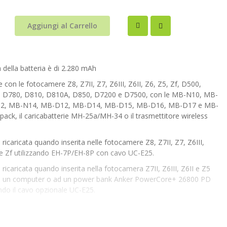
Aggiungi al Carrello
à della batteria è di 2.280 mAh
e con le fotocamere Z8, Z7II, Z7, Z6III, Z6II, Z6, Z5, Zf, D500,
 D780, D810, D810A, D850, D7200 e D7500, con le MB-N10, MB-
2, MB-N14, MB-D12, MB-D14, MB-D15, MB-D16, MB-D17 e MB-
pack, il caricabatterie MH-25a/MH-34 o il trasmettitore wireless
 ricaricata quando inserita nelle fotocamere Z8, Z7II, Z7, Z6III,
 e Zf utilizzando EH-7P/EH-8P con cavo UC-E25.
 ricaricata quando inserita nella fotocamera Z7II, Z6III, Z6II e Z5
 un computer o ad un power bank Anker PowerCore+ 26800 PD
ndo il cavo opzionale UC-E25.