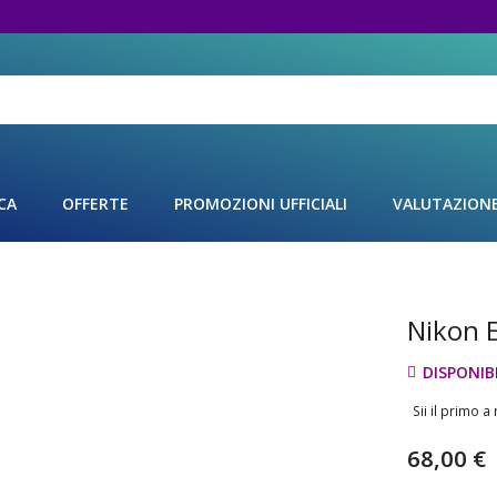
CA
OFFERTE
PROMOZIONI UFFICIALI
VALUTAZION
Nikon 
Vai
all'inizio
della
DISPONIBI
galleria
Sii il primo 
di
immagini
68,00 €