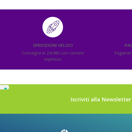
SPEDIZIONI VELOCI
PA
Consegna in 24/48h con corriere
Pagamenti
espresso
Iscriviti alla Newslette