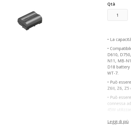
Qtà
• La capacit
• Compatibil
D610, D750,
N11, MB-N1
D18 battery 
WT-7.
• Può essere
Z6II, Z6, Z5
• Può essere
connessa ad
45W utilizza
Leggi di più