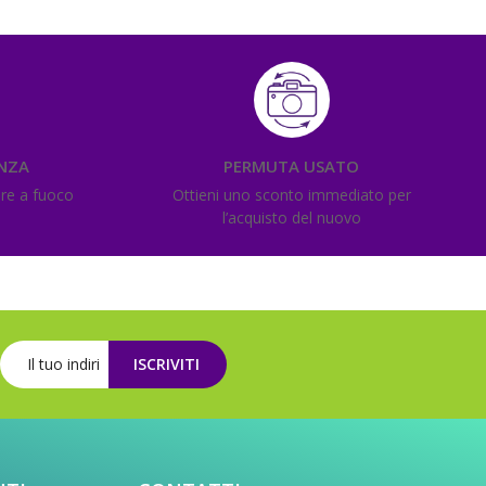
ENZA
PERMUTA USATO
ere a fuoco
Ottieni uno sconto immediato per
l’acquisto del nuovo
ISCRIVITI