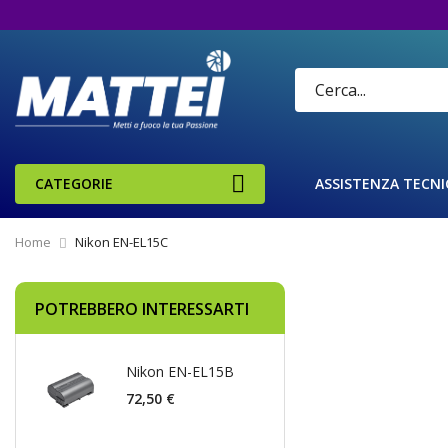
CATEGORIE
ASSISTENZA TECNI
Home
Nikon EN-EL15C
Vai
POTREBBERO INTERESSARTI
alla
fine
della
Nikon EN-EL15B
galleria
di
72,50 €
immagini