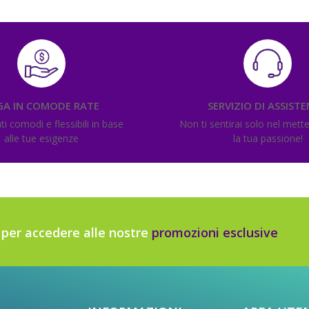
GA IN COMODE RATE
SERVIZIO DI ASSIST
 comodi e flessibili in base
Non ti sentirai solo nel mett
alle tue esigenze
la tua passione!
r per accedere alle nostre
promozioni esclusive