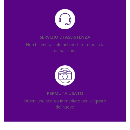
SERVIZIO DI ASSISTENZA
Non ti sentirai solo nel mettere a fuoco la
tua passione!
PERMUTA USATO
Ottieni uno sconto immediato per l’acquisto
del nuovo