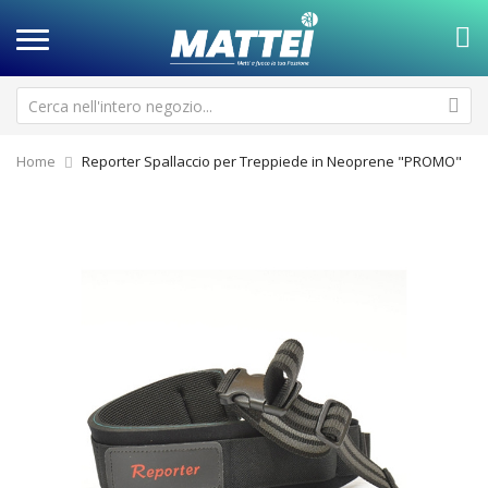
Home
Reporter Spallaccio per Treppiede in Neoprene "PROMO"
Vai
Va
alla
all
fine
de
della
ga
galleria
di
di
im
immagini