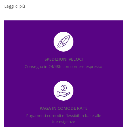
Leggi di più
SPEDIZIONI VELOCI
Consegna in 24/48h con corriere espresso
PAGA IN COMODE RATE
Pagamenti comodi e flessibili in base alle
tue esigenze