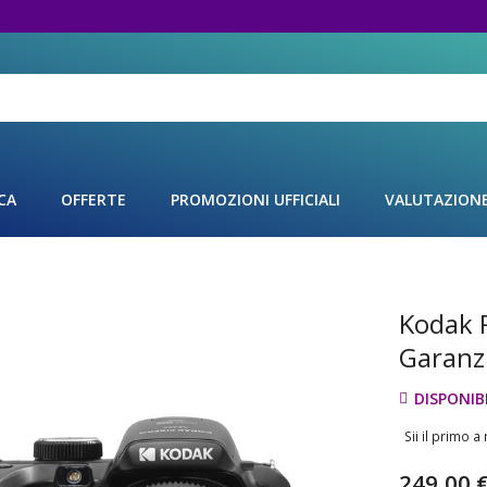
CA
OFFERTE
PROMOZIONI UFFICIALI
VALUTAZION
Kodak 
Vai
all'inizio
Garanz
della
galleria
DISPONIBI
di
immagini
Sii il primo 
249,00 