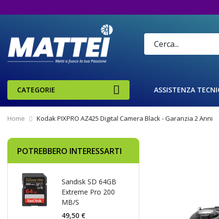
CATEGORIE
ASSISTENZA TECNI
Home
Kodak PIXPRO AZ425 Digital Camera Black - Garanzia 2 Anni
Vai
POTREBBERO INTERESSARTI
alla
fine
della
Sandisk SD 64GB
galleria
Extreme Pro 200
di
MB/S
immagini
49,50 €