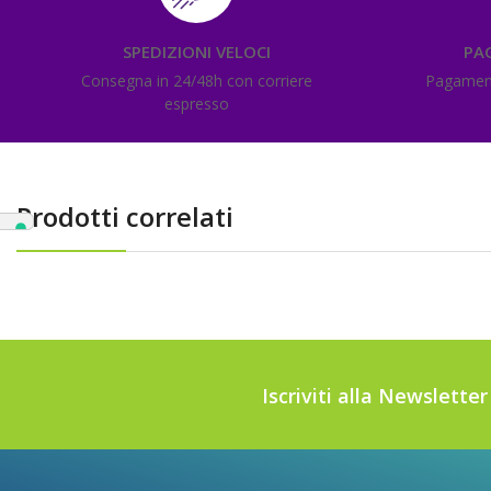
SPEDIZIONI VELOCI
PA
Consegna in 24/48h con corriere
Pagamenti
espresso
Prodotti correlati
Iscriviti alla Newslette