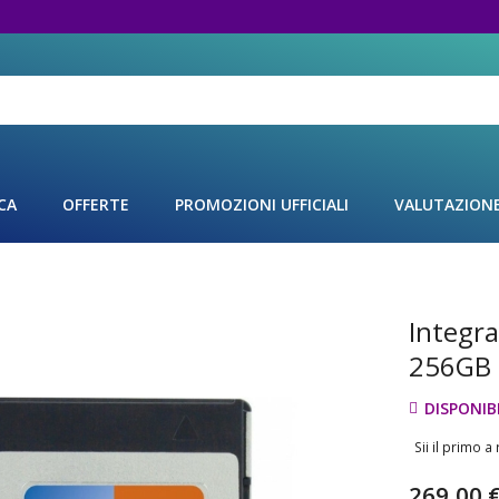
CA
OFFERTE
PROMOZIONI UFFICIALI
VALUTAZION
Integra
Vai
all'inizio
256GB
della
galleria
DISPONIBI
di
immagini
Sii il primo 
269,00 