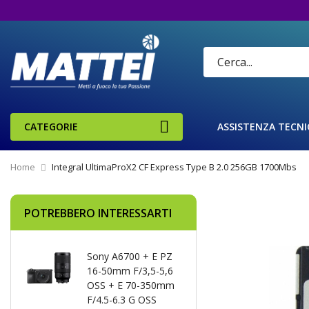
CATEGORIE
ASSISTENZA TECNI
Home
Integral UltimaProX2 CF Express Type B 2.0 256GB 1700Mbs
Vai
POTREBBERO INTERESSARTI
alla
fine
della
Sony A6700 + E PZ
galleria
16-50mm F/3,5-5,6
di
OSS + E 70-350mm
immagini
F/4.5-6.3 G OSS