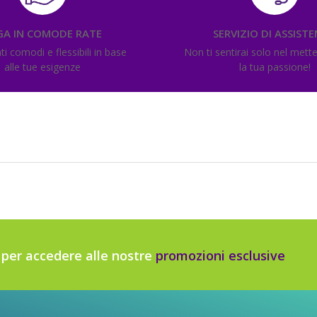
GA IN COMODE RATE
SERVIZIO DI ASSIST
 comodi e flessibili in base
Non ti sentirai solo nel mett
alle tue esigenze
la tua passione!
r per accedere alle nostre
promozioni esclusive