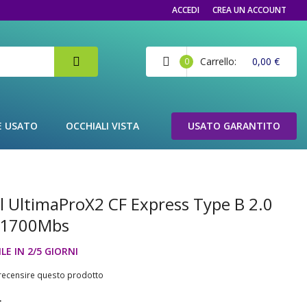
ACCEDI
CREA UN ACCOUNT
Carrello
0,00 €
0
E USATO
OCCHIALI VISTA
USATO GARANTITO
l UltimaProX2 CF Express Type B 2.0
 1700Mbs
LE IN 2/5 GIORNI
a recensire questo prodotto
€