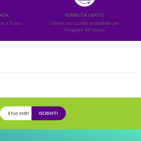
ENZA
PERMUTA USATO
ere a fuoco
Ottieni uno sconto immediato per
l’acquisto del nuovo
ISCRIVITI