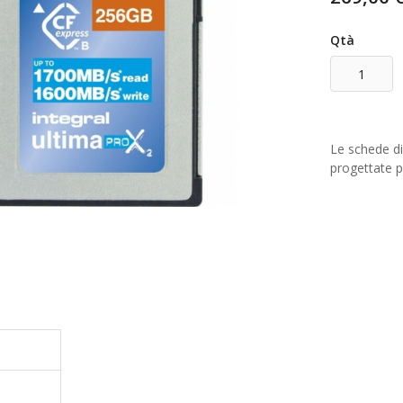
Qtà
Le schede d
progettate p