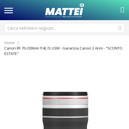
Home
Canon RF 70-200mm f/4L IS USM - Garanzia Canon 2 Anni - "SCONTO
ESTATE"
Vai
Va
alla
all
fine
de
della
ga
galleria
di
di
im
immagini