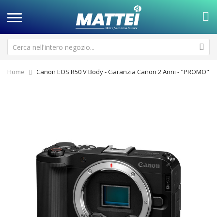
Home
Canon EOS R50 V Body - Garanzia Canon 2 Anni - "PROMO"
Vai
Va
alla
all
fine
de
della
ga
galleria
di
di
im
immagini