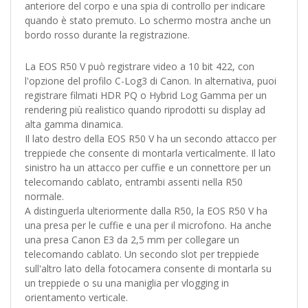
anteriore del corpo e una spia di controllo per indicare
quando è stato premuto. Lo schermo mostra anche un
bordo rosso durante la registrazione.
La EOS R50 V può registrare video a 10 bit 422, con
l'opzione del profilo C-Log3 di Canon. In alternativa, puoi
registrare filmati HDR PQ o Hybrid Log Gamma per un
rendering più realistico quando riprodotti su display ad
alta gamma dinamica.
Il lato destro della EOS R50 V ha un secondo attacco per
treppiede che consente di montarla verticalmente. Il lato
sinistro ha un attacco per cuffie e un connettore per un
telecomando cablato, entrambi assenti nella R50
normale.
A distinguerla ulteriormente dalla R50, la EOS R50 V ha
una presa per le cuffie e una per il microfono. Ha anche
una presa Canon E3 da 2,5 mm per collegare un
telecomando cablato. Un secondo slot per treppiede
sull'altro lato della fotocamera consente di montarla su
un treppiede o su una maniglia per vlogging in
orientamento verticale.