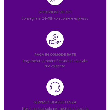
SPEDIZIONI VELOCI
Consegna in 24/48h con corriere espresso
PAGA IN COMODE RATE
Pagamenti comodi e flessibili in base alle
tue esigenze
SERVIZIO DI ASSISTENZA
Non ti sentirai solo nel mettere a fuoco la