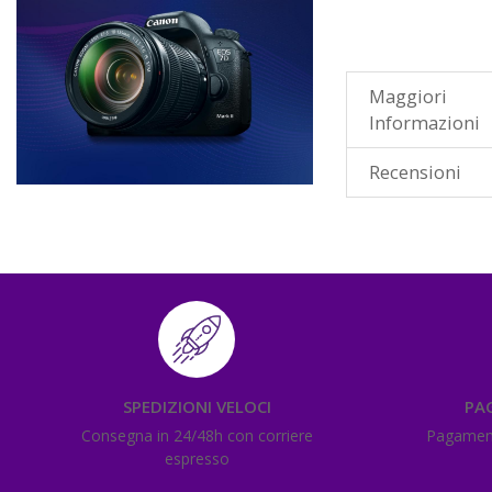
Maggiori
Informazioni
Recensioni
SPEDIZIONI VELOCI
PA
Consegna in 24/48h con corriere
Pagamenti
espresso