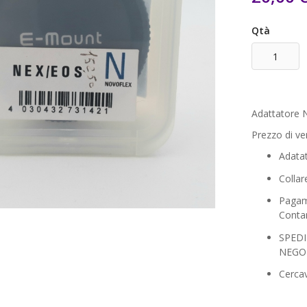
Qtà
Adattatore 
Prezzo di v
Adata
Collar
Pagame
Contan
SPEDI
NEGO
Cercav