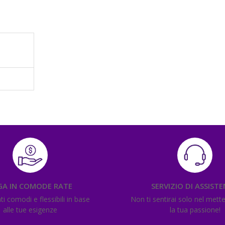
GA IN COMODE RATE
SERVIZIO DI ASSIST
 comodi e flessibili in base
Non ti sentirai solo nel mett
alle tue esigenze
la tua passione!