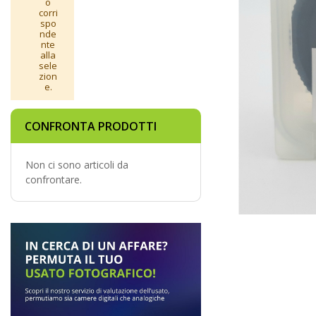
o
corri
spo
nde
nte
alla
sele
zion
e.
CONFRONTA PRODOTTI
Non ci sono articoli da
confrontare.