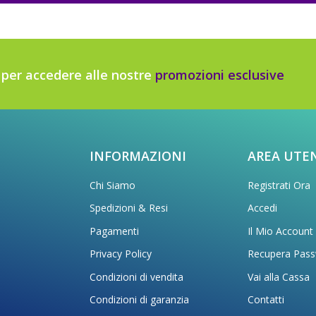
r per accedere alle nostre
promozioni esclusive
INFORMAZIONI
AREA UTE
Chi Siamo
Registrati Ora
Spedizioni & Resi
Accedi
Pagamenti
Il Mio Account
Privacy Policy
Recupera Pas
Condizioni di vendita
Vai alla Cassa
Condizioni di garanzia
Contatti