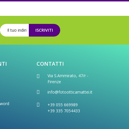
ISCRIVITI
NTI
CONTATTI
Via S.Ammirato, 47/r -
Firenze
info@fotootticamattei.it
sword
+39 055 669989
+39 335 7054433