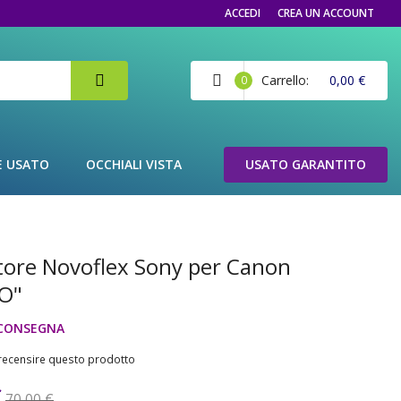
ACCEDI
CREA UN ACCOUNT
Carrello
0,00 €
0
E USATO
OCCHIALI VISTA
USATO GARANTITO
tore Novoflex Sony per Canon
O"
CONSEGNA
a recensire questo prodotto
€
70,00 €