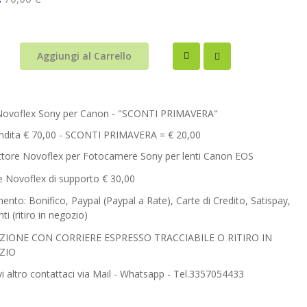
Aggiungi al Carrello
Novoflex Sony per Canon - "SCONTI PRIMAVERA"
endita € 70,00 - SCONTI PRIMAVERA = € 20,00
ttore Novoflex per Fotocamere Sony per lenti Canon EOS
e Novoflex di supporto € 30,00
nto: Bonifico, Paypal (Paypal a Rate), Carte di Credito, Satispay,
ti (ritiro in negozio)
ZIONE CON CORRIERE ESPRESSO TRACCIABILE O RITIRO IN
ZIO
i altro contattaci via Mail - Whatsapp - Tel.3357054433