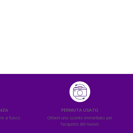
ENZA
PERMUTA USATO
ere a fuoco
Ottieni uno sconto immediato per
l’acquisto del nuovo