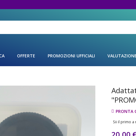
CA
OFFERTE
PROMOZIONI UFFICIALI
VALUTAZION
Adatta
Vai
all'inizio
"PROM
della
galleria
PRONTA 
di
immagini
Sii il primo 
20,00 