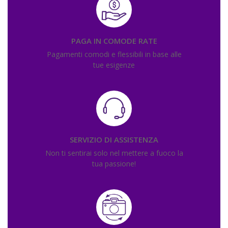
PAGA IN COMODE RATE
Pagamenti comodi e flessibili in base alle
tue esigenze
SERVIZIO DI ASSISTENZA
Non ti sentirai solo nel mettere a fuoco la
tua passione!