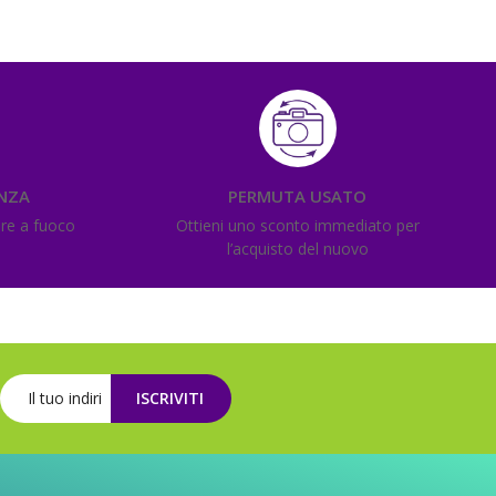
ENZA
PERMUTA USATO
ere a fuoco
Ottieni uno sconto immediato per
l’acquisto del nuovo
ISCRIVITI