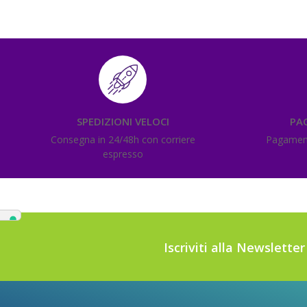
SPEDIZIONI VELOCI
PA
Consegna in 24/48h con corriere
Pagamenti
espresso
Iscriviti alla Newslette