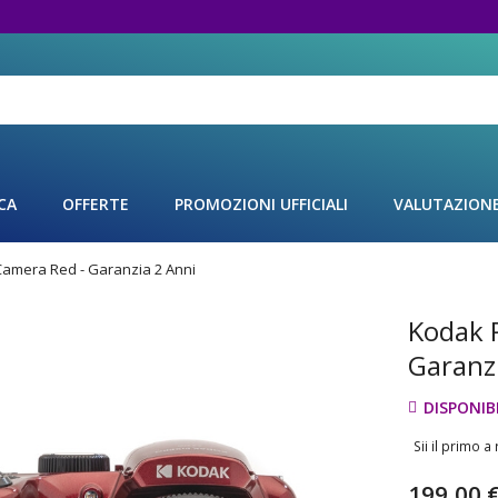
CA
OFFERTE
PROMOZIONI UFFICIALI
VALUTAZION
Camera Red - Garanzia 2 Anni
Kodak 
Vai
all'inizio
Garanz
della
galleria
DISPONIBI
di
immagini
Sii il primo 
199,00 