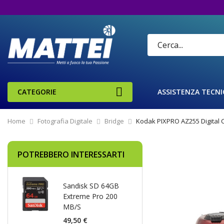
CATEGORIE
ASSISTENZA TECNI
Home
Fotografia Digitale
Bridge
Kodak PIXPRO AZ255 Digital 
Vai
POTREBBERO INTERESSARTI
alla
fine
della
Sandisk SD 64GB
galleria
Extreme Pro 200
di
MB/S
immagini
49,50 €