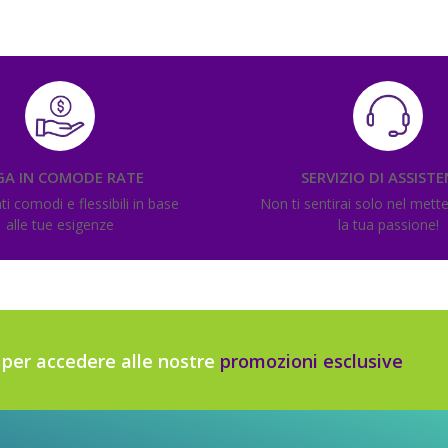
GA IN COMODE RATE
SERVIZIO DI ASSIST
 comodi e flessibili in base
Non ti sentirai solo nel mett
alle tue esigenze
la tua passione!
r per accedere alle nostre
promozioni esclusive