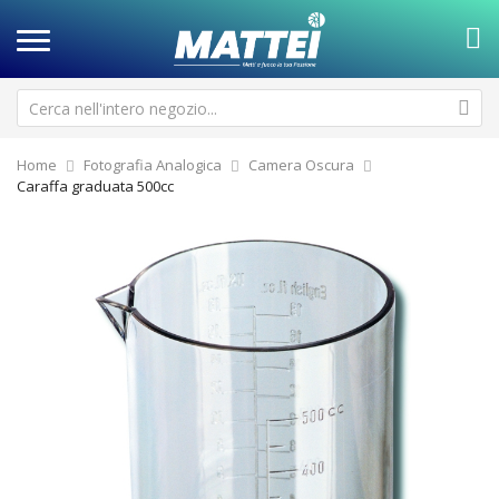
Home
Fotografia Analogica
Camera Oscura
Caraffa graduata 500cc
Vai
Va
alla
all
fine
de
della
ga
galleria
di
di
im
immagini