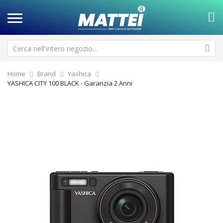
Home
Brand
Yashica
YASHICA CITY 100 BLACK - Garanzia 2 Anni
Vai
Va
alla
all
fine
de
della
ga
galleria
di
di
im
immagini