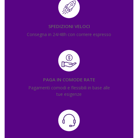
SPEDIZIONI VELOCI
Consegna in 24/48h con corriere espresso
PAGA IN COMODE RATE
Pagamenti comodi e flessibili in base alle
tue esigenze