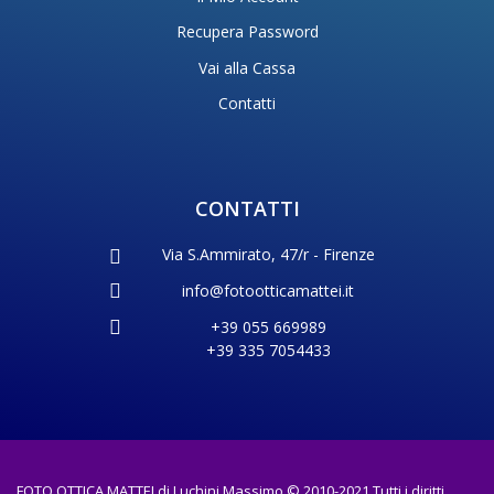
Recupera Password
Vai alla Cassa
Contatti
CONTATTI
Via S.Ammirato, 47/r - Firenze
info@fotootticamattei.it
+39 055 669989
+39 335 7054433
FOTO OTTICA MATTEI di Luchini Massimo © 2010-2021 Tutti i diritti