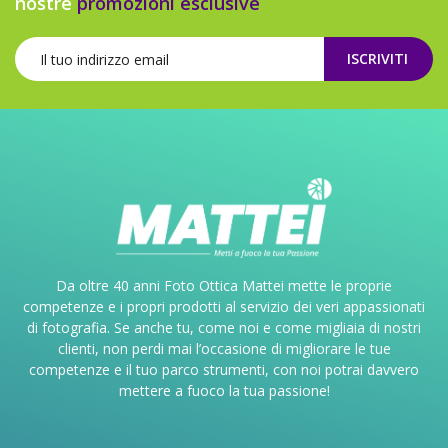
nostre
promozioni esclusive
ISCRIVITI
Da oltre 40 anni Foto Ottica Mattei mette le proprie
competenze e i propri prodotti al servizio dei veri appassionati
di fotografia. Se anche tu, come noi e come migliaia di nostri
clienti, non perdi mai l’occasione di migliorare le tue
competenze e il tuo parco strumenti, con noi potrai davvero
mettere a fuoco la tua passione!