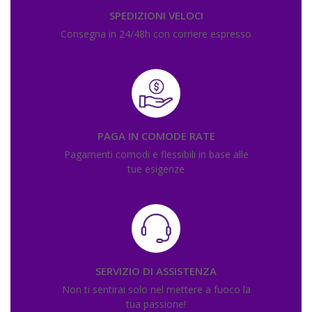
SPEDIZIONI VELOCI
Consegna in 24/48h con corriere espresso
PAGA IN COMODE RATE
Pagamenti comodi e flessibili in base alle
tue esigenze
SERVIZIO DI ASSISTENZA
Non ti sentirai solo nel mettere a fuoco la
tua passione!