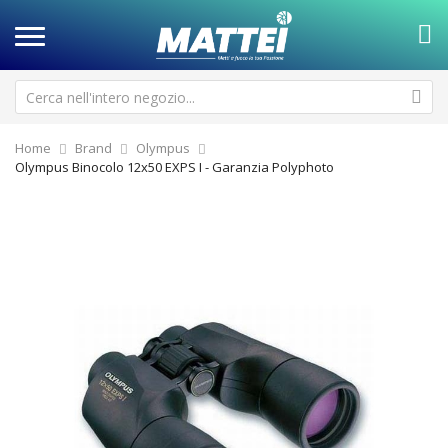
Home
Brand
Olympus
Olympus Binocolo 12x50 EXPS I - Garanzia Polyphoto
Vai
Va
alla
all
fine
de
della
ga
galleria
di
di
im
immagini