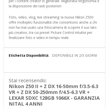
per i content creator in generale. Migliorata l’ergonomia e
la disposizione dei tasti posteriori
Foto, video, vlog, live streaming: la nuova Nikon Z50II
offre molteplici funzionalità che consentono anche a chi
non ha mai usato una fotocamera di scoprire il suo lato
più creativo, tra cui preset Picture Control intuitivi per
finalizzare foto e video in tempo reale.
Maggiori
DISPONIBILE IN 2/5 GIORNI
Informazioni
Stai recensendo:
Nikon Z50 II + Z DX 16-50mm f/3.5-6.3
VR + Z DX 50-250mm f/4.5-6.3 VR +
LEXAR SDXC 128GB 1066X - GARANZIA
NITAL 4 ANNI