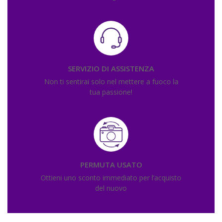
SERVIZIO DI ASSISTENZA
Non ti sentirai solo nel mettere a fuoco la
tua passione!
PERMUTA USATO
Ottieni uno sconto immediato per l’acquisto
del nuovo