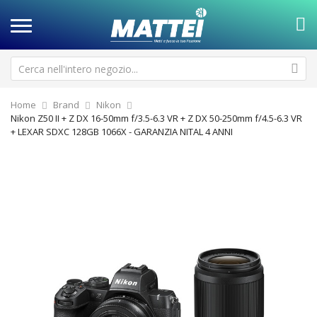
Home
Brand
Nikon
Nikon Z50 II + Z DX 16-50mm f/3.5-6.3 VR + Z DX 50-250mm f/4.5-6.3 VR
+ LEXAR SDXC 128GB 1066X - GARANZIA NITAL 4 ANNI
Vai
Va
alla
all
fine
de
della
ga
galleria
di
di
im
immagini