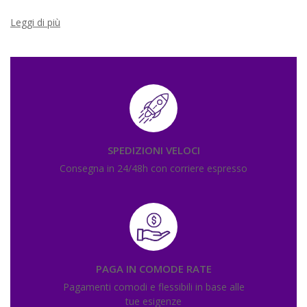
Leggi di più
SPEDIZIONI VELOCI
Consegna in 24/48h con corriere espresso
PAGA IN COMODE RATE
Pagamenti comodi e flessibili in base alle
tue esigenze