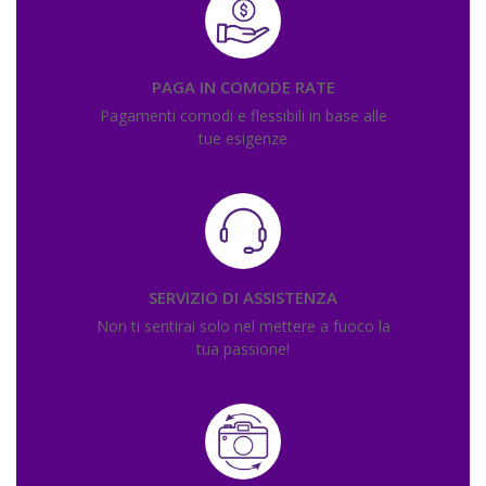
PAGA IN COMODE RATE
Pagamenti comodi e flessibili in base alle
tue esigenze
SERVIZIO DI ASSISTENZA
Non ti sentirai solo nel mettere a fuoco la
tua passione!