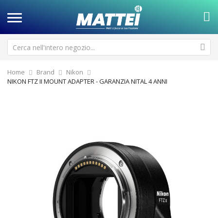
Home
Brand
Nikon
NIKON FTZ II MOUNT ADAPTER - GARANZIA NITAL 4 ANNI
Vai
Va
alla
all
fine
de
della
ga
galleria
di
di
im
immagini