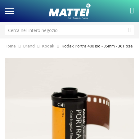
Home
Brand
Kodak
Kodak Portra 400 Iso - 35mm - 36 Pose
Vai
Va
alla
all
fine
de
della
ga
galleria
di
di
im
immagini