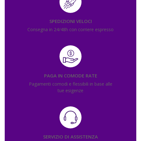
SPEDIZIONI VELOCI
Consegna in 24/48h con corriere espresso
PAGA IN COMODE RATE
Pagamenti comodi e flessibili in base alle
tue esigenze
SERVIZIO DI ASSISTENZA