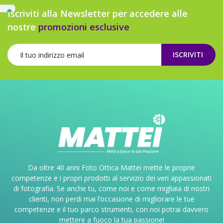
Iscriviti alla Newsletter per accedere alle
nostre
promozioni esclusive
ISCRIVITI
Da oltre 40 anni Foto Ottica Mattei mette le proprie
competenze e i propri prodotti al servizio dei veri appassionati
di fotografia. Se anche tu, come noi e come migliaia di nostri
clienti, non perdi mai l’occasione di migliorare le tue
competenze e il tuo parco strumenti, con noi potrai davvero
mettere a fuoco la tua passione!