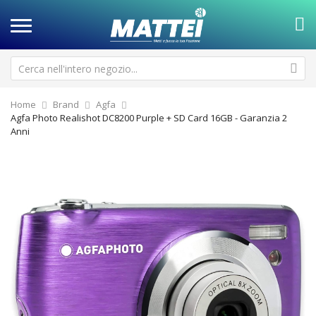
Home
Brand
Agfa
Agfa Photo Realishot DC8200 Purple + SD Card 16GB - Garanzia 2
Anni
Vai
Va
alla
all
fine
de
della
ga
galleria
di
di
im
immagini