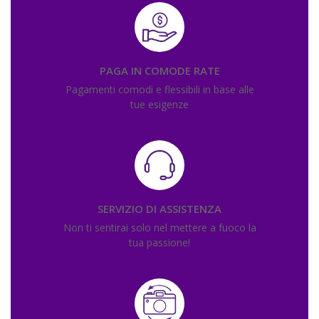
PAGA IN COMODE RATE
Pagamenti comodi e flessibili in base alle
tue esigenze
SERVIZIO DI ASSISTENZA
Non ti sentirai solo nel mettere a fuoco la
tua passione!