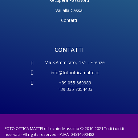
Recupera Password
Vai alla Cassa
Contatti
CONTATTI
Via S.Ammirato, 47/r - Firenze
info@fotootticamattei.it
+39 055 669989
+39 335 7054433
FOTO OTTICA MATTEI di Luchini Massimo © 2010-2021 Tutti i diritti
riservati - All rights reserved - P.IVA: 04514990482