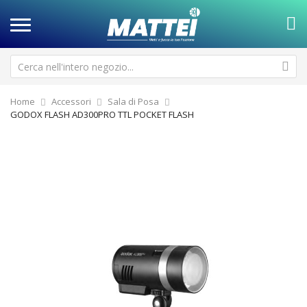
Home
Accessori
Sala di Posa
GODOX FLASH AD300PRO TTL POCKET FLASH
Vai
Va
alla
all
fine
de
della
ga
galleria
di
di
im
immagini