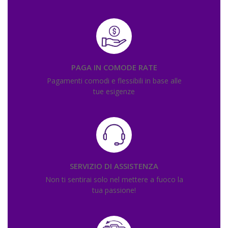
PAGA IN COMODE RATE
Pagamenti comodi e flessibili in base alle
tue esigenze
SERVIZIO DI ASSISTENZA
Non ti sentirai solo nel mettere a fuoco la
tua passione!